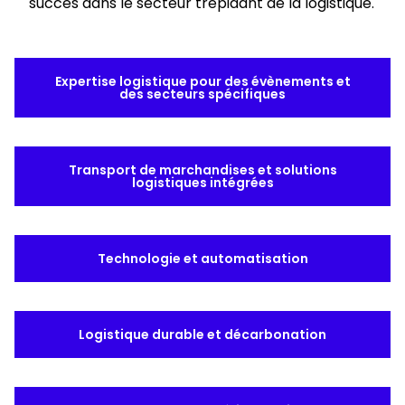
succès dans le secteur trépidant de la logistique.
Sélectionnez votre pays et langue
Expertise logistique pour des évènements et
Belgium​ - FR
des secteurs spécifiques
Transport de marchandises et solutions
logistiques intégrées
Technologie et automatisation
Logistique durable et décarbonation