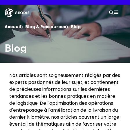
Aller
au
Keepeek
Votre
contenu
Reche
Menu 
principal
Vous êtes ici :
Accueil
Blog & Ressources
Blog
Groupe
Blog
Newsroom
Nos articles sont soigneusement rédigés par des
Carrière
experts passionnés de leur sujet, et contiennent
de précieuses informations sur les dernières
Localisations
tendances et les bonnes pratiques en matière
de logistique. De l'optimisation des opérations
d'entreposage à l'amélioration de la livraison du
Suivre un envoi
dernier kilomètre, nos articles couvrent un large
éventail de thématiques afin de favoriser votre