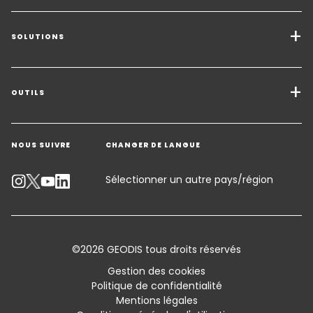
SOLUTIONS
Transport de marchandises
Solutions de Fret
OUTILS
Demander un devis
Entreposage - Logistique à valeur ajoutée
NOUS SUIVRE
CHANGER DE LANGUE
Contacter un expert
Secteurs d'activité
Suivre un envoi
Sélectionner un autre pays/région
Calculateur d’émissions
Accessibilité
©2026 GEODIS tous droits réservés
Customer Advisory
Gestion des cookies
Politique de confidentialité
Conditions générales de vente et Certifications
Mentions légales