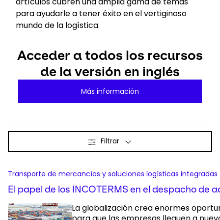
artículos cubren una amplia gama de temas
para ayudarle a tener éxito en el vertiginoso
Seleccione su país e idioma
mundo de la logística.
Colombia
Acceder a todos los recursos
de la versión en inglés
Más información
Filtrar
Transporte de mercancías y soluciones logísticas integradas
El papel de los INCOTERMS en el despacho de 
La globalización crea enormes oportu
para que las empresas lleguen a nuev