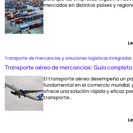
mercados en distintos países y region
L
Transporte de mercancías y soluciones logísticas integradas
Transporte aéreo de mercancías: Guía completa
El transporte aéreo desempeña un pa
fundamental en el comercio mundial, 
ofrece una solución rápida y eficaz pa
transporte...
L