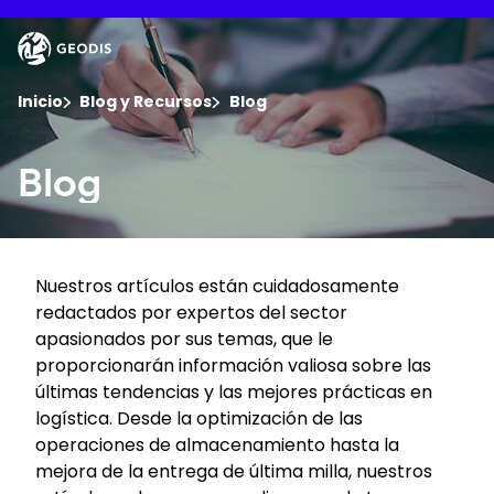
Skip
to
Keepeek
main
content
You are here :
Inicio
Blog y Recursos
Blog
Empresa
Blog
Sala de Prensa
Nuestros artículos están cuidadosamente
Empleo
redactados por expertos del sector
apasionados por sus temas, que le
Ubicaciones
proporcionarán información valiosa sobre las
últimas tendencias y las mejores prácticas en
logística. Desde la optimización de las
Seguimiento del envíos
operaciones de almacenamiento hasta la
mejora de la entrega de última milla, nuestros