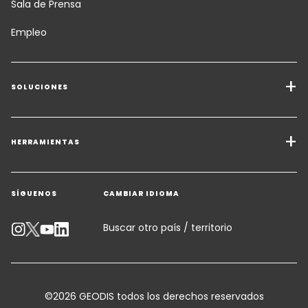
Sala de Prensa
Empleo
SOLUCIONES
Servicios de Transporte
Soluciones de Carga
HERRAMIENTAS
Solicitar presupuesto
Almacenamiento y Logística de Valor Añadido
SÍGUENOS
CAMBIAR IDIOMA
Contactar con un experto
Soluciones Sectoriales
Calculadora de emisiones
Buscar otro país / territorio
Accesibilidad
Asesoramiento al cliente
©2026 GEODIS todos los derechos reservados