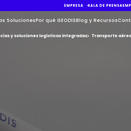
EMPRESA
SALA DE PRENSA
EMP
as Soluciones
Por qué GEODIS
Blog y Recursos
Cont
ías y soluciones logísticas integradas
Transporte aéreo