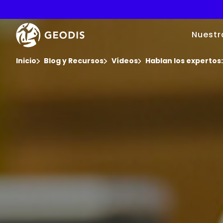
Skip
to
main
Video
Keepeek
content
Player
Nuestr
You are here :
Inicio
Blog y Recursos
Vídeos
Hablan los expertos