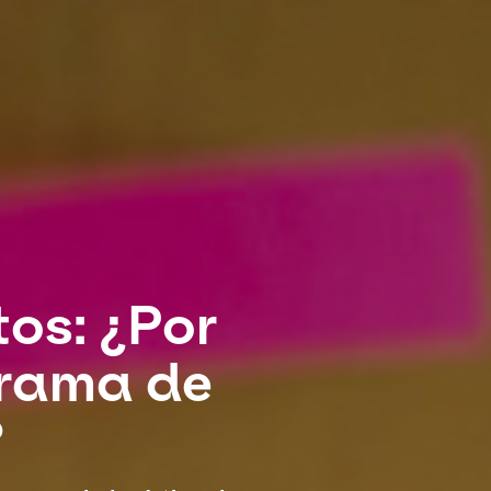
tos: ¿Por
grama de
?