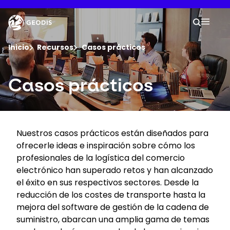
Skip
to
Keepeek
Your 
main
Search
Mobil
content
You are here :
Inicio
Recursos
Casos prácticos
Empresa
Casos prácticos
Sala de Prensa
Nuestros casos prácticos están diseñados para
Empleo
ofrecerle ideas e inspiración sobre cómo los
profesionales de la logística del comercio
Ubicaciones
electrónico han superado retos y han alcanzado
el éxito en sus respectivos sectores. Desde la
reducción de los costes de transporte hasta la
Seguimiento del envíos
mejora del software de gestión de la cadena de
suministro, abarcan una amplia gama de temas