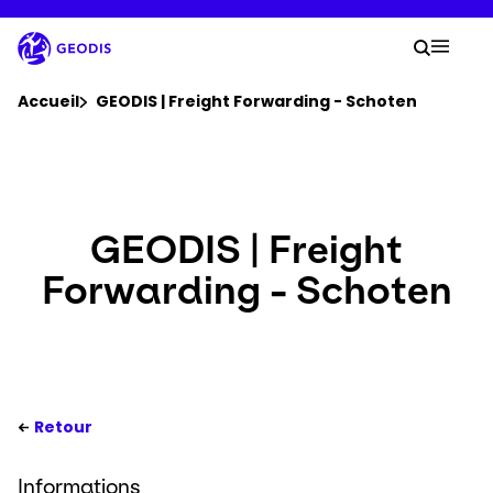
Aller
au
Votre
contenu
Reche
Menu 
principal
Vous êtes ici :
Accueil
GEODIS | Freight Forwarding - Schoten
Groupe
Newsroom
GEODIS | Freight
Forwarding - Schoten
Carrière
Localisations
Suivre un envoi
Retour
Informations