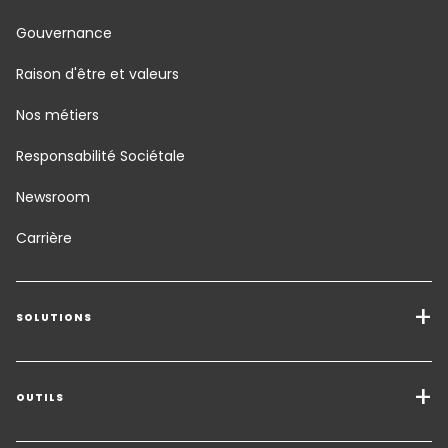
Gouvernance
Raison d'être et valeurs
Nos métiers
Responsabilité Sociétale
Newsroom
Carrière
SOLUTIONS
Transport de marchandises
Solutions de Fret
OUTILS
Demander un devis
Entreposage - Logistique à valeur ajoutée