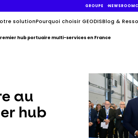
GROUPE
NEWSROOM
C
otre solution
Pourquoi choisir GEODIS
Blog & Ress
remier hub portuaire multi-services en France
Keepeek
e au
er hub