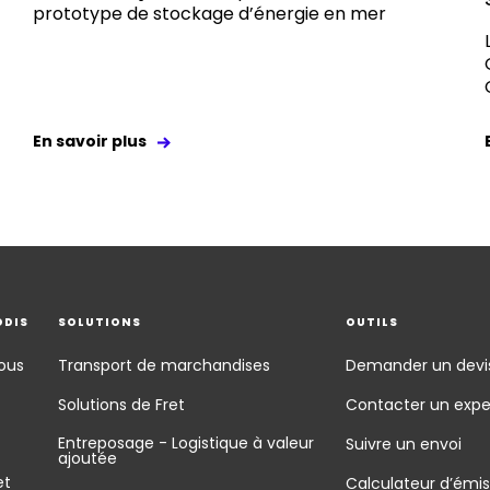
prototype de stockage d’énergie en mer
En savoir plus
ODIS
SOLUTIONS
OUTILS
ous
Transport de marchandises
Demander un devi
Solutions de Fret
Contacter un expe
Entreposage - Logistique à valeur
Suivre un envoi
ajoutée
et
Calculateur d’émis