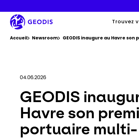
Aller
au
contenu
principal
Trouvez v
Vous êtes ici :
Accueil
Newsroom
GEODIS inaugure au Havre son p
04.06.2026
GEODIS inaugur
Havre son premi
portuaire multi-