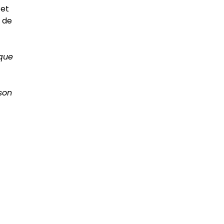
 et
s de
ique
ison