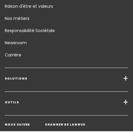
Raison d'être et valeurs
Nos métiers
Responsabilité Sociétale
Newsroom
Carrière
SOLUTIONS
Transport de marchandises
Solutions de Fret
OUTILS
Demander un devis
Entreposage - Logistique à valeur ajoutée
NOUS SUIVRE
CHANGER DE LANGUE
Contacter un expert
Secteurs d'activité