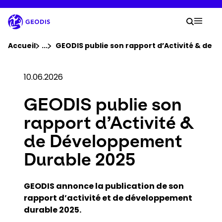
Aller
au
Votre
contenu
Reche
Menu 
principal
Vous êtes ici :
Accueil
...
Voir tous les éléments du fil d'ariane
GEODIS publie son rapport d’Activité & de
Groupe
10.06.2026
GEODIS publie son
Newsroom
rapport d’Activité &
Carrière
de Développement
Durable 2025
Localisations
GEODIS annonce la publication de son
Suivre un envoi
rapport d’activité et de développement
durable 2025.