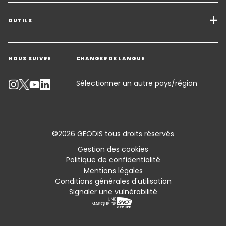
Transport de marchandises
Solutions de Fret
OUTILS
Demander un devis
Entreposage - Logistique à valeur ajoutée
NOUS SUIVRE
CHANGER DE LANGUE
Contacter un expert
Secteurs d'activité
Suivre un envoi
Sélectionner un autre pays/région
Calculateur d’émissions
Accessibilité
©2026 GEODIS tous droits réservés
Customer Advisory
Gestion des cookies
Politique de confidentialité
Conditions générales de vente et Certifications
Mentions légales
Conditions générales d'utilisation
Sitemap
Signaler une vulnérabilité