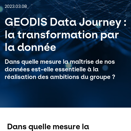
2023.03.08
Sélectionnez votre pays et langue
GEODIS Data Journey :
Belgium​ - FR
la transformation par
la donnée
Dans quelle mesure la maîtrise de nos
données est-elle essentielle à la
réalisation des ambitions du groupe ?
Dans quelle mesure la