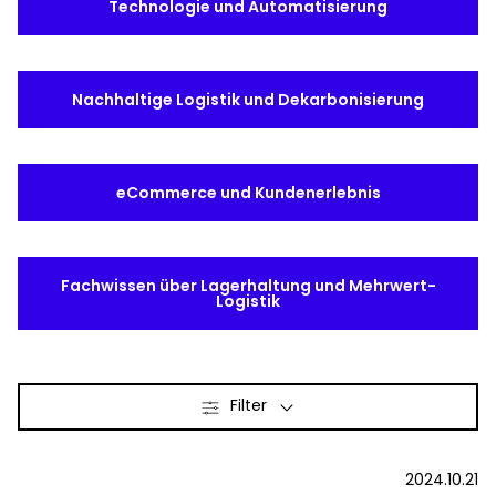
Technologie und Automatisierung
Wählen Sie Ihr Land und Ihre Sprache
Nachhaltige Logistik und Dekarbonisierung
Switzerland​ - DE
eCommerce und Kundenerlebnis
Fachwissen über Lagerhaltung und Mehrwert-
Logistik
Filter
2024.10.21