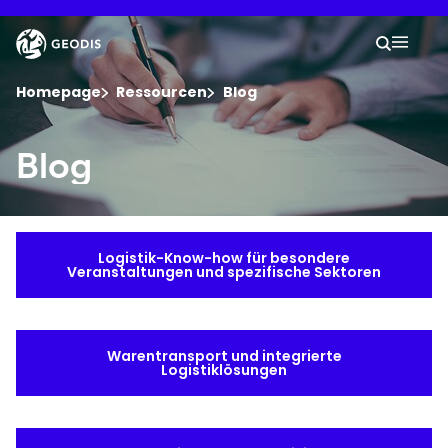
Zum
Hauptinhalt
Keepeek
Ihre 
springen
Suche
Mobil
Sie befinden sich hier:
Homepage
Ressourcen
Blog
Unternehmen
Blog
News & Pressemeldungen
Logistik-Know-how für besondere
Karriere
Veranstaltungen und spezifische Sektoren
Standorte
Warentransport und integrierte
Logistiklösungen
Sendung verfolgen