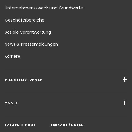
Unternehmenszweck und Grundwerte
Geschäftsbereiche
Soziale Verantwortung
News & Pressemeldungen
Karriere
DIENSTLEISTUNGEN
Transport Services
Transportlösungen und Zusatzleistungen
TOOLS
Angebot einholen
Lagerhaltung und Mehrwert-Logistik​
FOLGEN SIE UNS
SPRACHE ÄNDERN
Kontakt zu einem Experten
Vertical Markets