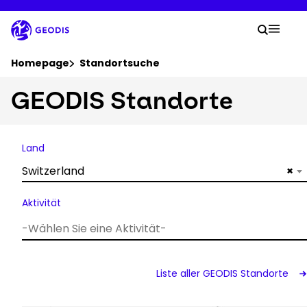
Zum
Hauptinhalt
Ihre 
springen
Suche
Mobil
Sie befinden sich hier:
Homepage
Standortsuche
GEODIS Standorte
Unternehmen
News & Pressemeldungen
Land
Switzerland
×
Karriere
Aktivität
Standorte
Sendung verfolgen
Liste aller GEODIS Standorte