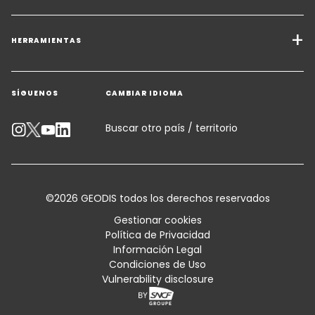
Servicios de Transporte
Soluciones de Carga
HERRAMIENTAS
Solicitar presupuesto
Almacenamiento y Logística de Valor Añadido
SÍGUENOS
CAMBIAR IDIOMA
Contactar con un experto
Soluciones Sectoriales
Calculadora de emisiones
Buscar otro país / territorio
Accesibilidad
Asesoramiento al cliente
©2026 GEODIS todos los derechos reservados
Condiciones comerciales generales y certificaciones
Gestionar cookies
Política de Privacidad
Ubicación
Información Legal
Condiciones de Uso
Vulnerability disclosure