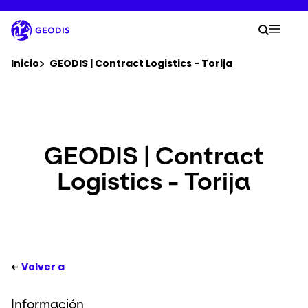
Skip
to
Your 
main
Search
Mobil
content
You are here :
Inicio
GEODIS | Contract Logistics - Torija
Empresa
Sala de Prensa
GEODIS | Contract
Logistics - Torija
Empleo
Ubicaciones
Seguimiento del envíos
Volver a
Información