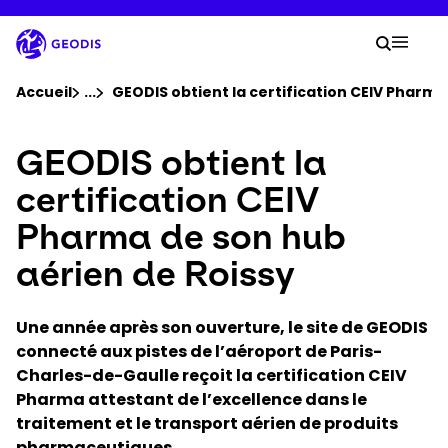
Aller
au
Votre
contenu
Reche
Menu 
principal
Vous êtes ici :
Accueil
...
Voir tous les éléments du fil d'ariane
GEODIS obtient la certification CEIV Pharma
GEODIS obtient la
Groupe
certification CEIV
Newsroom
Pharma de son hub
aérien de Roissy
Carrière
Une année après son ouverture, le site de GEODIS
Localisations
connecté aux pistes de l’aéroport de Paris-
Charles-de-Gaulle reçoit la certification CEIV
Suivre un envoi
Pharma attestant de l’excellence dans le
traitement et le transport aérien de produits
pharmaceutiques.