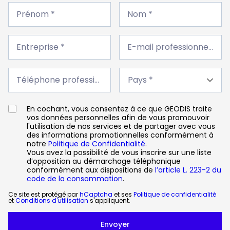
Prénom
Nom
*
Prénom *
*
Nom *
Entreprise
E-
*
Entreprise *
mail
E-mail professionnel *
professionnel
*
Téléphone
Pays
professionnel
Téléphone professionnel *
*
*
En cochant, vous consentez à ce que GEODIS traite
vos données personnelles afin de vous promouvoir
l'utilisation de nos services et de partager avec vous
des informations promotionnelles conformément à
notre
Politique de Confidentialité
.
Vous avez la possibilité de vous inscrire sur une liste
d’opposition au démarchage téléphonique
conformément aux dispositions de
l’article L. 223-2 du
code de la consommation
.
Ce site est protégé par
hCaptcha
et ses
Politique de confidentialité
et
Conditions d'utilisation
s'appliquent.