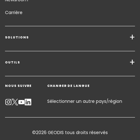
Carrière
SOLUTIONS
Transport de marchandises
Solutions de Fret
OUTILS
Demander un devis
Entreposage - Logistique à valeur ajoutée
NOUS SUIVRE
CHANGER DE LANGUE
Contacter un expert
Secteurs d'activité
Service Client
Sélectionner un autre pays/région
Suivre un envoi
Calculateur d'émissions
©2026 GEODIS tous droits réservés
Accessibilité