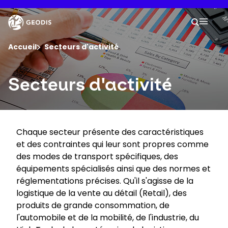
Aller
au
Keepeek
Votre
contenu
Lancer 
Menu 
principal
Vous êtes ici :
Accueil
Secteurs d'activité
Groupe
Secteurs d'activité
Newsroom
Chaque secteur présente des caractéristiques
Carrière
et des contraintes qui leur sont propres comme
des modes de transport spécifiques, des
Localisations
équipements spécialisés ainsi que des normes et
réglementations précises. Qu'il s'agisse de la
logistique de la vente au détail (Retail), des
Se connecter​
produits de grande consommation, de
l'automobile et de la mobilité, de l'industrie, du