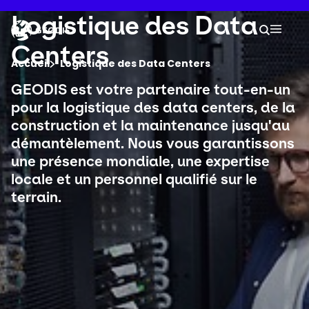
Aller
au
Keepeek
Logistique des Data
Votre
contenu
Reche
Menu 
principal
Centers
Vous êtes ici :
Accueil
Logistique des Data Centers
GEODIS est votre partenaire tout-en-un
Groupe
pour la logistique des data centers, de la
construction et la maintenance jusqu'au
démantèlement. Nous vous garantissons
Newsroom
une présence mondiale, une expertise
locale et un personnel qualifié sur le
Carrière
terrain.
Localisations
Suivre un envoi