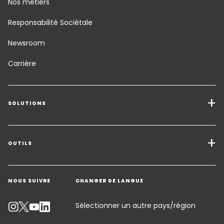
Nos métiers
Responsabilité Sociétale
Newsroom
Carrière
SOLUTIONS
Transport Services
Solutions de Fret
OUTILS
Demander un devis
Entreposage - Logistique à valeur ajoutée
NOUS SUIVRE
CHANGER DE LANGUE
Contacter un expert
Secteurs d'activité
Suivre un envoi
Sélectionner un autre pays/région