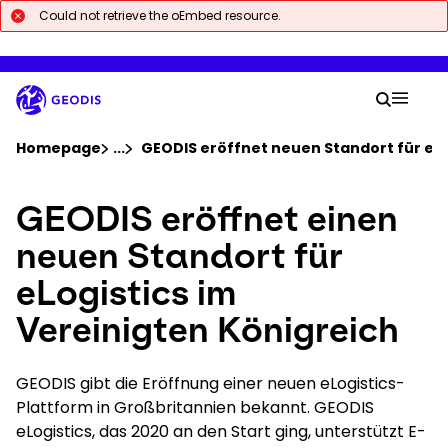
Zum
Could not retrieve the oEmbed resource.
Error
Hauptinhalt
springen
message
Ihre 
Suche
Mobil
Sie befinden sich hier:
Homepage
...
Show all breadcrumb elements
GEODIS eröffnet neuen Standort für eLo
GEODIS eröffnet einen
Unternehmen
neuen Standort für
News & Pressemeldungen
eLogistics im
Vereinigten Königreich
Karriere
GEODIS gibt die Eröffnung einer neuen eLogistics-
Standorte
Plattform in Großbritannien bekannt. GEODIS
eLogistics, das 2020 an den Start ging, unterstützt E-
Sendung verfolgen