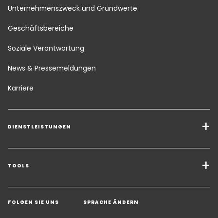
Unternehmenszweck und Grundwerte
Geschäftsbereiche
Soziale Verantwortung
News & Pressemeldungen
Karriere
DIENSTLEISTUNGEN
Transport Services
Transportlösungen und Zusatzleistungen
TOOLS
Angebot einholen
Lagerhaltung und Mehrwert-Logistik​
FOLGEN SIE UNS
SPRACHE ÄNDERN
Kontakt zu einem Experten
Vertical Markets