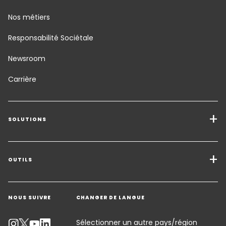
Nos métiers
Responsabilité Sociétale
Newsroom
Carrière
SOLUTIONS
Transport de marchandises
Solutions de Fret
OUTILS
Demander un devis
Entreposage - Logistique à valeur ajoutée
NOUS SUIVRE
CHANGER DE LANGUE
Contacter un expert
Secteurs d'activité
Suivre un envoi
Sélectionner un autre pays/région