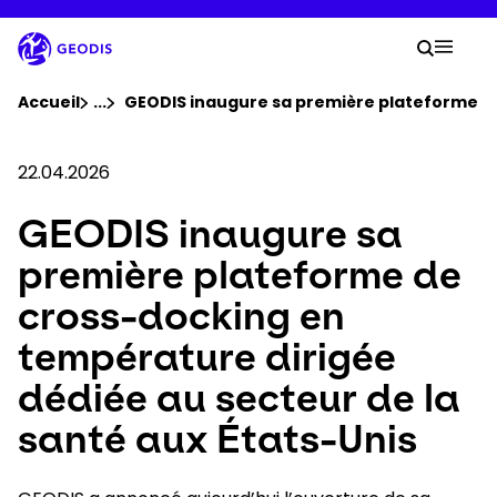
Aller
au
Votre
contenu
Lancer 
Menu 
principal
Vous êtes ici :
Accueil
...
Voir tous les éléments du fil d'ariane
GEODIS inaugure sa première plateforme de c
Groupe
22.04.2026
GEODIS inaugure sa
Newsroom
première plateforme de
Carrière
cross-docking en
température dirigée
Localisations
dédiée au secteur de la
Suivre un envoi
santé aux États-Unis