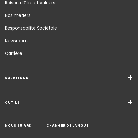
Raison d'être et valeurs
Nos métiers
Responsabilité Sociétale
Newsroom
Carrière
SOLUTIONS
Transport de marchandises
Solutions de Fret
OUTILS
Demander un devis
Entreposage - Logistique à valeur ajoutée
NOUS SUIVRE
CHANGER DE LANGUE
Contacter un expert
Secteurs d'activité