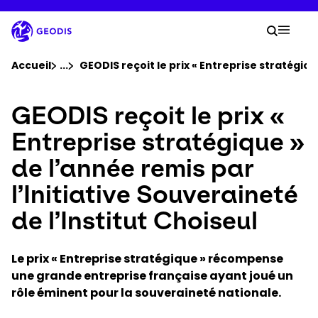
Aller
au
Votre
contenu
Lancer 
Menu 
principal
Vous êtes ici :
Accueil
...
Voir tous les éléments du fil d'ariane
GEODIS reçoit le prix « Entreprise stratégiqu
GEODIS reçoit le prix «
Groupe
Entreprise stratégique »
Newsroom
de l’année remis par
l’Initiative Souveraineté
Carrière
de l’Institut Choiseul
Localisations
Le prix « Entreprise stratégique » récompense
Suivre un envoi
une grande entreprise française ayant joué un
rôle éminent pour la souveraineté nationale.