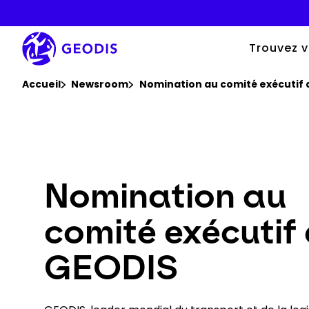
Aller
au
contenu
principal
Trouvez v
Vous êtes ici :
Accueil
Newsroom
Nomination au comité exécutif 
Nomination au
comité exécutif
GEODIS