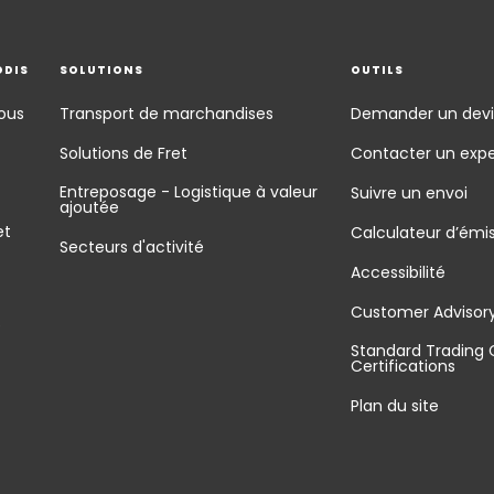
ODIS
SOLUTIONS
OUTILS
ous
Transport de marchandises
Demander un devi
Solutions de Fret
Contacter un expe
Entreposage - Logistique à valeur
Suivre un envoi
ajoutée
et
Calculateur d’émi
Secteurs d'activité
Accessibilité
Customer Advisor
é
Standard Trading 
Certifications
Plan du site