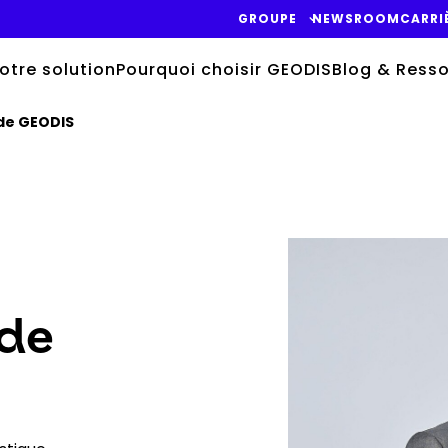
GROUPE
NEWSROOM
CARRI
otre solution
Pourquoi choisir GEODIS
Blog & Ress
de GEODIS
Keepeek
 de