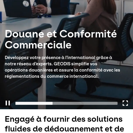
Sélectionner un pays et une langue
Switzerland​ - FR
Douane et Conformité
Commerciale
Développez votre présence à l’international grâce à
notre réseau d’experts. GEODIS simplifie vos
opérations douanières et assure la conformité avec les
réglementations du commerce international.
Engagé à fournir des solutions
fluides de dédouanement et de