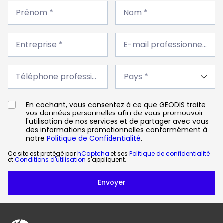
Prénom
Nom
*
Prénom *
*
Nom *
Entreprise
E-
*
Entreprise *
mail
E-mail professionnel *
professionnel
*
Téléphone
Pays
professionnel
Téléphone professionnel *
*
*
En cochant, vous consentez à ce que GEODIS traite
vos données personnelles afin de vous promouvoir
l'utilisation de nos services et de partager avec vous
des informations promotionnelles conformément à
notre
Politique de Confidentialité
.
Ce site est protégé par
hCaptcha
et ses
Politique de confidentialité
et
Conditions d'utilisation
s'appliquent.