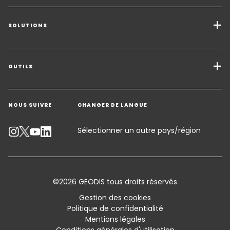
SOLUTIONS
Transport de marchandises
Solutions de Fret
OUTILS
Demander un devis
Entreposage - Logistique à valeur ajoutée
NOUS SUIVRE
CHANGER DE LANGUE
Contacter un expert
Secteurs d'activité
Suivre un envoi
Sélectionner un autre pays/région
Calculateur d’émissions
Accessibilité
©2026 GEODIS tous droits réservés
Customer Advisory
Gestion des cookies
Politique de confidentialité
Standard Trading Conditions and Certifications
Mentions légales
Conditions générales d'utilisation