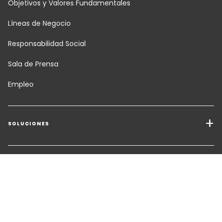
Objetivos y Valores Fundamentales
Líneas de Negocio
Responsabilidad Social
Sala de Prensa
Empleo
SOLUCIONES
Servicios de Transporte
Soluciones de Carga
HERRAMIENTAS
Solicitar presupuesto
Almacenamiento y Logística de Valor Añadido
SÍGUENOS
CAMBIAR IDIOMA
Contactar con un experto
Soluciones Sectoriales