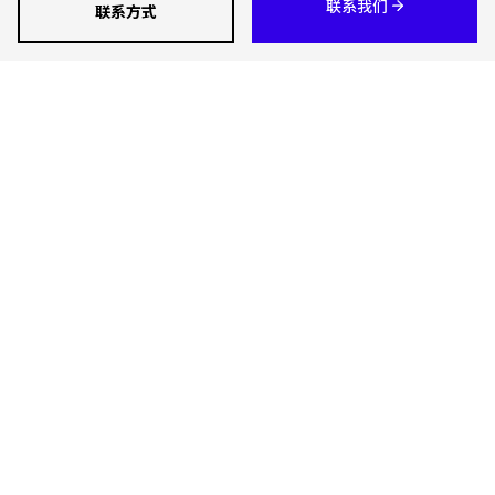
联系我们
联系方式
新闻室
职业生涯
解决方案
运输服务
工具
货运解决方案
获取报价
仓储与增值物流
关注我们
语言切换
联系专家
行业解决方案
智能工作室
KEEPEEK
查找其他国家/地区
排放计算器
无障碍
©2026 GEODIS 保留最终解释权