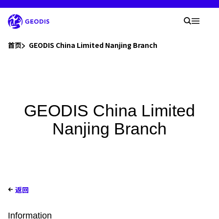
您
现
您的
在
搜索
Mobil
的
位
You are here :
置
首页
GEODIS China Limited Nanjing Branch
：
发现GEODIS
新闻室
GEODIS China Limited
Nanjing Branch
职业生涯
网点查询
智能工作室
返回
Information