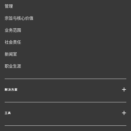
管理
宗旨与核心价值
业务范围
社会责任
新闻室
职业生涯
解决方案
运输服务
工具
货运解决方案
获取报价
仓储与增值物流