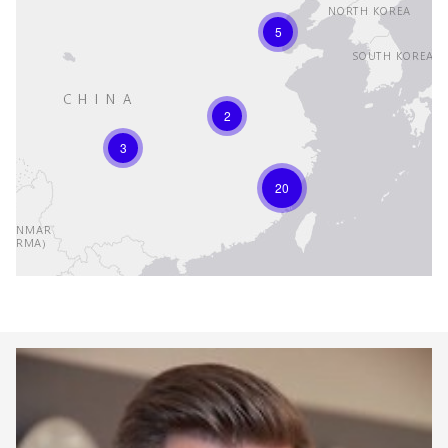
5
2
3
20
Keepeek