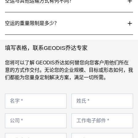
空运与其他运输方式有何不同？
空运的重量限制是多少？
填写表格，联系GEODIS乔达专家
您将可以了解 GEODIS乔达如何替您向您客户用他们所在
意的方式作交付。无论您的企业规模、目标或形态如何，我
们都能为您量身定制解决方案，满足一切所需。
名
姓
字
名字 *
氏
姓氏 *
*
*
公
工
司
公司 *
作
工作电子邮件 *
*
电
子
工
邮
国