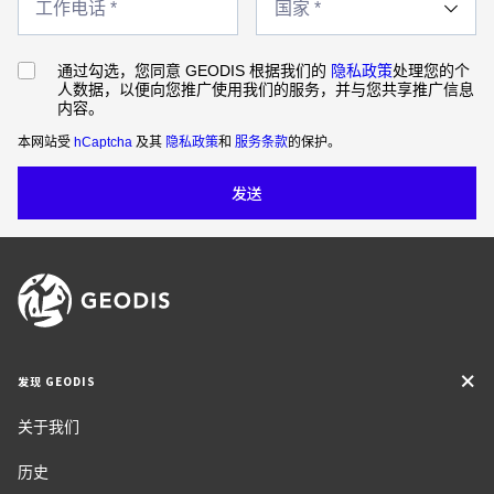
作
工作电话 *
件
家
电
*
*
话
*
通过勾选，您同意 GEODIS 根据我们的
隐私政策
处理您的个
人数据，以便向您推广使用我们的服务，并与您共享推广信息
内容。
本网站受
hCaptcha
及其
隐私政策
和
服务条款
的保护。
发现 GEODIS
关于我们
历史