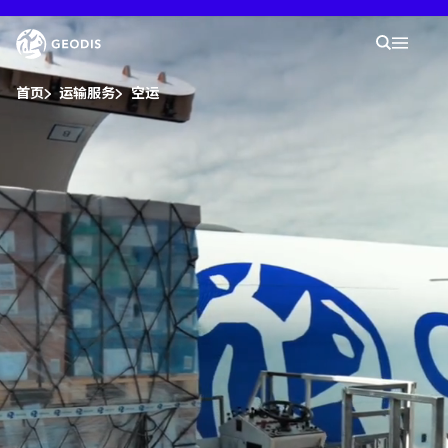
您
Video
现
您的
Player
在
搜索
Mobil
的
位
You are here :
置
首页
运输服务
空运
：
发现GEODIS
新闻室
职业生涯
网点查询
智能工作室