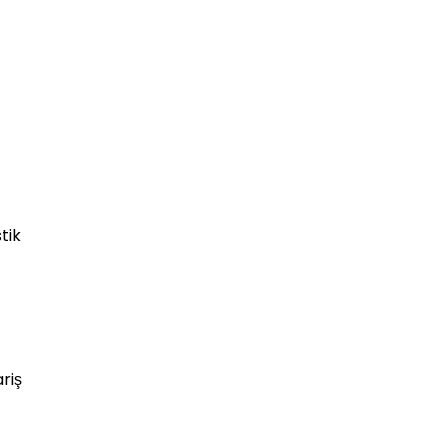
tik
riş