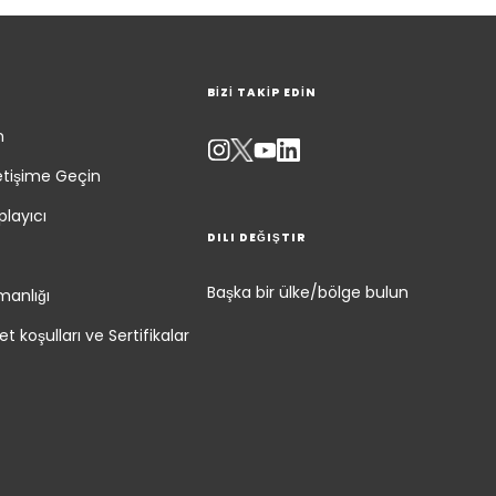
BİZİ TAKİP EDİN
n
letişime Geçin
layıcı
DILI DEĞIŞTIR
Başka bir ülke/bölge bulun
manlığı
t koşulları ve Sertifikalar