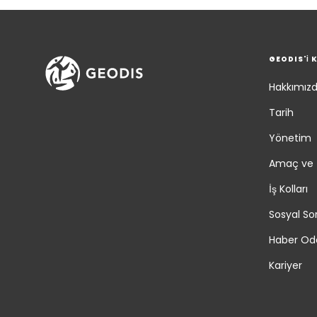
GEODIS'İ 
Hakkımız
Tarih
Yönetim
Amaç ve 
İş Kolları
Sosyal So
Haber Od
Kariyer