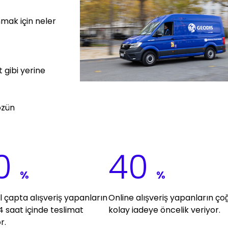
mak için neler
t gibi yerine
özün
0
40
%
%
l çapta alışveriş yapanların
Online alışveriş yapanların ço
4 saat içinde teslimat
kolay iadeye öncelik veriyor.
r.