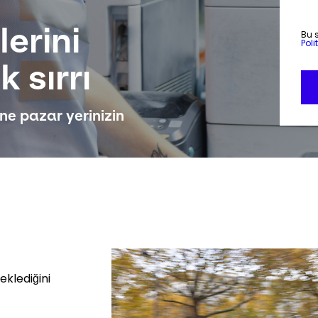
lerini
Bu 
Poli
 sırrı
ne pazar yerinizin
Keepeek
klediğini