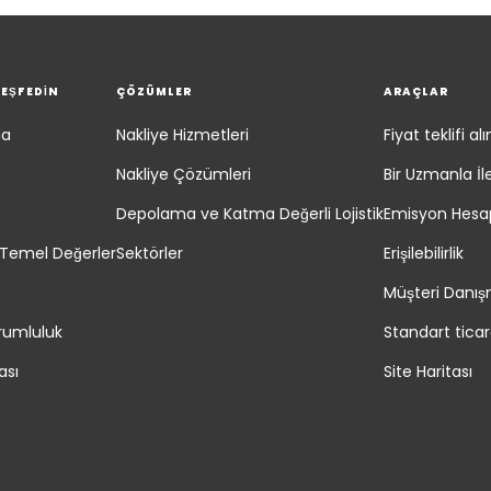
KEŞFEDİN
ÇÖZÜMLER
ARAÇLAR
da
Nakliye Hizmetleri
Fiyat teklifi alı
Nakliye Çözümleri
Bir Uzmanla İ
Depolama ve Katma Değerli Lojistik
Emisyon Hesap
Temel Değerler
Sektörler
Erişilebilirlik
Müşteri Danış
rumluluk
Standart ticare
ası
Site Haritası