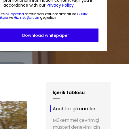
promotional information content with you in
accordance with our
Privacy Policy
.
site
hCaptcha
tarafından korunmaktadır ve
Gizlilik
tikası
ve
Hizmet Şartları
geçerlidir.
İçerik tablosu
Anahtar çıkarımlar
Mükemmel çevrimiçi
müşteri deneyimi için