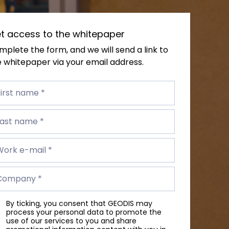
t access to the whitepaper
plete the form, and we will send a link to
 whitepaper via your email address.
st
me
irst name *
t
me
Last name *
rk
Work e-mail *
il
mpany
Company *
By ticking, you consent that GEODIS may
process your personal data to promote the
use of our services to you and share