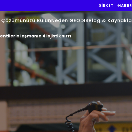
ŞIRKET
HABER
Çözümünüzü Bulun
Neden GEODIS
Blog & Kaynakla
ntilerini aşmanın 4 lojistik sırrı