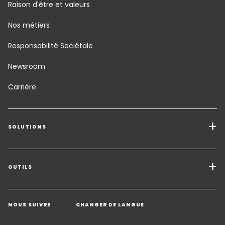
Raison d'être et valeurs
Nos métiers
Responsabilité Sociétale
Newsroom
Carrière
SOLUTIONS
Transport Services
Solutions de Fret
OUTILS
Demander un devis
Entreposage - Logistique à valeur ajoutée
NOUS SUIVRE
CHANGER DE LANGUE
Contacter un expert
Secteurs d'activité