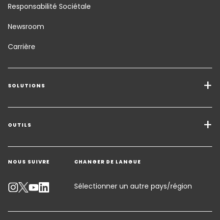
Responsabilité Sociétale
Newsroom
Carrière
SOLUTIONS
Transport Services
Solutions de Fret
OUTILS
Demander un devis
Entreposage - Logistique à valeur ajoutée
NOUS SUIVRE
CHANGER DE LANGUE
Contacter un expert
Secteurs d'activité
Suivre un envoi
Sélectionner un autre pays/région
Calculateur d’émissions