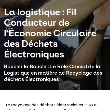
La logistique : Fil
Sélectionnez votre pays et langue
Conducteur de
Canada
l’Économie Circulaire
des Déchets
Électroniques
Boucler la Boucle : Le Rôle Crucial de la
Logistique en matière de Recyclage des
déchets Électroniques
Le recyclage des déchets électroniques — ou e-