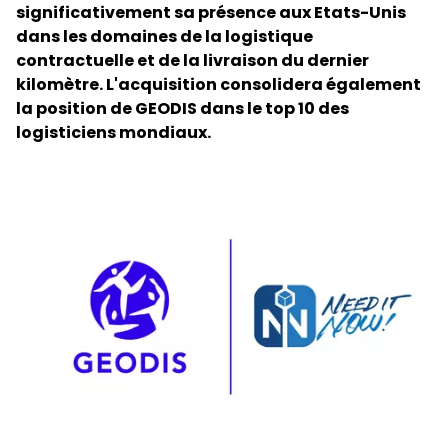
significativement sa présence aux Etats-Unis
dans les domaines de la logistique
Sélectionnez votre pays et langue
contractuelle et de la livraison du dernier
kilomètre. L'acquisition consolidera également
Canada
la position de GEODIS dans le top 10 des
logisticiens mondiaux.
Keepeek