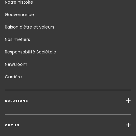
Notre histoire
Gouvernance
Raison d'être et valeurs
Nos métiers
Responsabilité Sociétale
Newsroom
Carrière
SOLUTIONS
Transport Services
Solutions de Fret
OUTILS