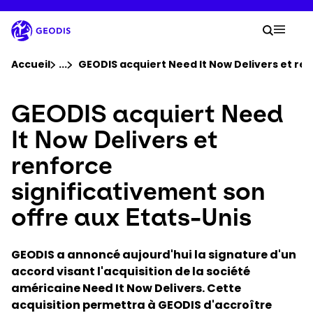
Aller
au
Votre
contenu
Reche
Menu 
principal
Vous êtes ici :
Accueil
...
Voir tous les éléments du fil d'ariane
GEODIS acquiert Need It Now Delivers et ren
GEODIS acquiert Need
Groupe
It Now Delivers et
Newsroom
renforce
significativement son
Carrière
offre aux Etats-Unis
Localisations
GEODIS a annoncé aujourd'hui la signature d'un
Suivre un envoi
accord visant l'acquisition de la société
américaine Need It Now Delivers. Cette
acquisition permettra à GEODIS d'accroître