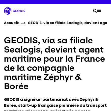
Aller
au
Votre
contenu
Reche
Menu 
principal
Vous êtes ici :
Accueil
...
Voir tous les éléments du fil d'ariane
GEODIS, via sa filiale Sealogis, devient ag
GEODIS, via sa filiale
Groupe
Sealogis, devient agent
Newsroom
maritime pour la France
de la compagnie
Carrière
maritime Zéphyr &
Localisations
Borée
Suivre un envoi
GEODIS a signé un partenariat avec Zéphyr &
Borée, start-up française pionnière du transport