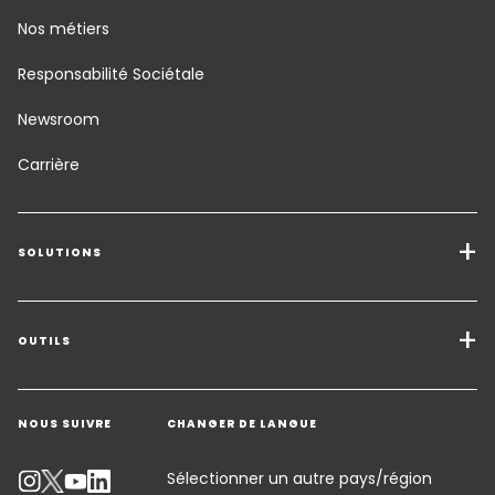
Nos métiers
Responsabilité Sociétale
Newsroom
Carrière
SOLUTIONS
Transport Services
Solutions de Fret
OUTILS
Demander un devis
Entreposage - Logistique à valeur ajoutée
NOUS SUIVRE
CHANGER DE LANGUE
Contacter un expert
Secteurs d'activité
Suivre un envoi
Sélectionner un autre pays/région