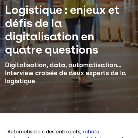
Logistique : enjeux et
Sélectionnez votre pays et langue
défis de la
Canada
digitalisation en
quatre questions
Digitalisation, data, automatisation…
Interview croisée de deux experts de la
logistique
Automatisation des entrepôts,
robots