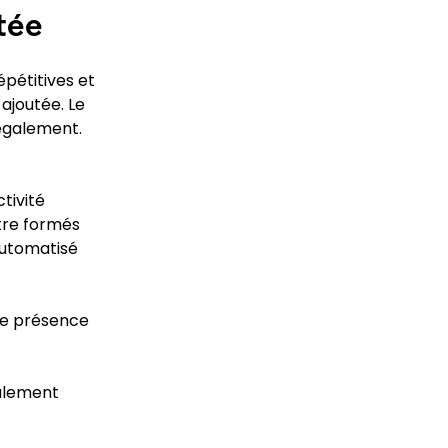
tée
pétitives et
 ajoutée. Le
 également.
tivité
être formés
 automatisé
une présence
ralement