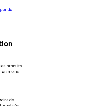
iper de
tion
 Les produits
r en moins
point de
utomatisés,