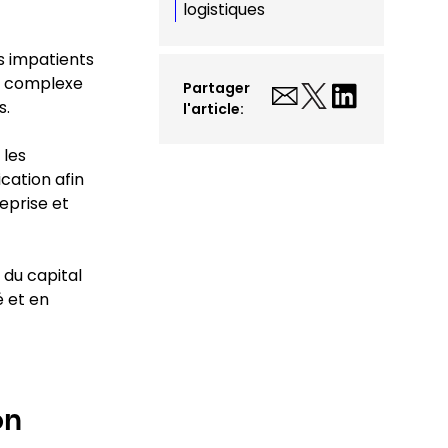
logistiques
s impatients
nt complexe
Partager
s.
l'article:
 les
cation afin
eprise et
 du capital
é et en
on