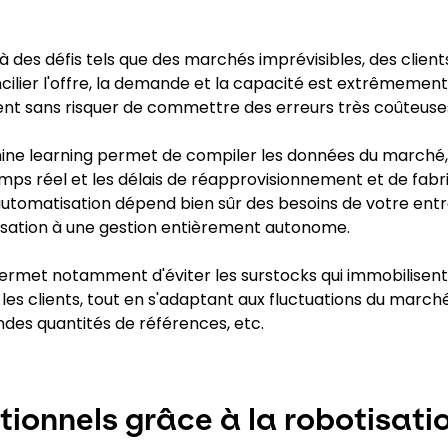
à des défis tels que des marchés imprévisibles, des client
cilier l'offre, la demande et la capacité est extrêmeme
ment sans risquer de commettre des erreurs très coûteuse
 machine learning permet de compiler les données du marché,
mps réel et les délais de réapprovisionnement et de fabri
'automatisation dépend bien sûr des besoins de votre entr
isation à une gestion entièrement autonome.
permet notamment d'éviter les surstocks qui immobilisent
r les clients, tout en s'adaptant aux fluctuations du march
des quantités de références, etc.
ionnels grâce à la robotisati