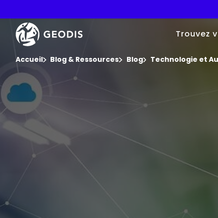
Aller
au
contenu
Keepeek
principal
Trouvez v
Vous êtes ici :
Accueil
Blog & Ressources
Blog
Technologie et A