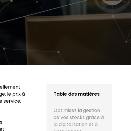
iellement
, le prix à
Table des matières
e service,
Optimisez la gestion
de vos stocks grâce à
es
la digitalisation et à
et