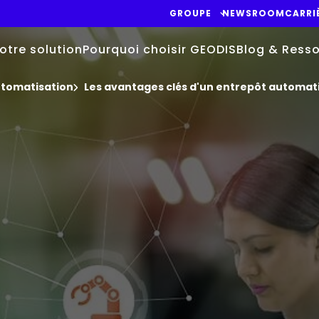
GROUPE
NEWSROOM
CARRI
otre solution
Pourquoi choisir GEODIS
Blog & Ress
utomatisation
Les avantages clés d'un entrepôt automat