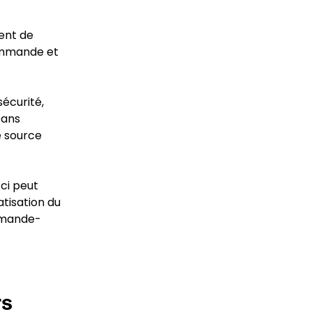
tent de
commande et
écurité,
Dans
e source
ci peut
tisation du
ommande-
rs