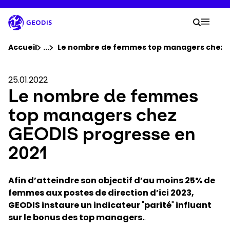
Aller
au
Votre
contenu
Lancer 
Menu 
principal
Vous êtes ici :
Accueil
...
Voir tous les éléments du fil d'ariane
Le nombre de femmes top managers chez G
Groupe
25.01.2022
Le nombre de femmes
Newsroom
top managers chez
GEODIS progresse en
Carrière
2021
Localisations
Afin d’atteindre son objectif d’au moins 25% de
femmes aux postes de direction d’ici 2023,
Se connecter​
GEODIS instaure un indicateur
"
parité
"
influant
sur le bonus des top managers.
.