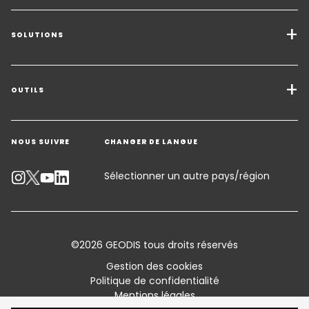
SOLUTIONS
Transport de marchandises
Solutions de Fret
OUTILS
Demander un devis
Entreposage - Logistique à valeur ajoutée
NOUS SUIVRE
CHANGER DE LANGUE
Contacter un expert
Secteurs d'activité
Service Client
Sélectionner un autre pays/région
Suivre un envoi
Calculateur d'émissions
©2026 GEODIS tous droits réservés
Accessibilité
Gestion des cookies
Politique de confidentialité
Customer Advisory
Mentions légales