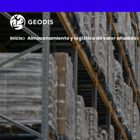
Skip
to
main
Keepeek
content
You are here :
Inicio
Almacenamiento y logística de valor añadido