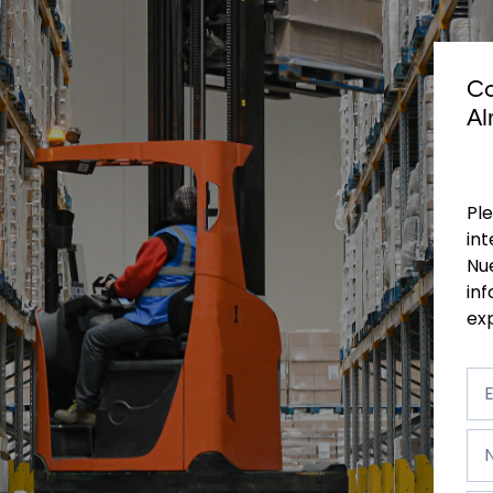
Co
Al
Ple
int
Nu
inf
exp
Em
*
No
*