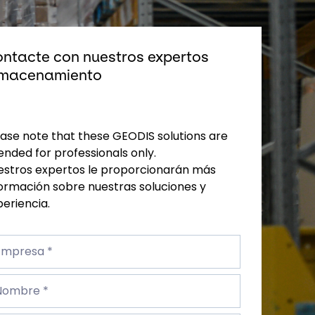
ntacte con nuestros expertos
macenamiento
ase note that these GEODIS solutions are
ended for professionals only.
estros expertos le proporcionarán más
ormación sobre nuestras soluciones y
eriencia.
presa
Empresa *
mbre
Nombre *