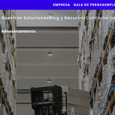
EMPRESA
SALA DE PRENSA
EMPL
Nuestras Soluciones
Blog y Recursos
Contacte co
Almacenamiento