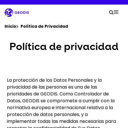
Skip
to
Your
main
Searc
Mobi
content
You are here :
Inicio
Política de Privacidad
Política de privacidad
Empresa
Sala de Prensa
Empleo
La protección de los Datos Personales y la
privacidad de las personas es una de las
prioridades de GEODIS. Como Controlador de
Ubicaciones
Datos, GEODIS se compromete a cumplir con la
normativa europea e internacional relativa a la
Seguimiento del envíos
protección de datos personales, y a
implementar todas las medidas necesarias para