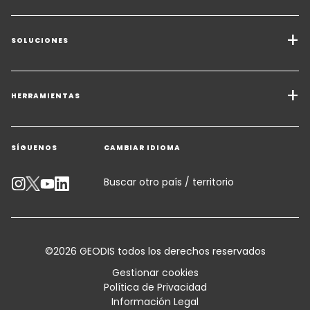
SOLUCIONES
Servicios de Transporte
Soluciones de Carga
HERRAMIENTAS
Solicitar presupuesto
Almacenamiento y Logística de Valor Añadido
SÍGUENOS
CAMBIAR IDIOMA
Contactar con un experto
Soluciones Sectoriales
Calculadora de emisiones
Buscar otro país / territorio
Accesibilidad
Asesoramiento al cliente
©2026 GEODIS todos los derechos reservados
Condiciones comerciales generales y certificaciones
Gestionar cookies
Política de Privacidad
Ubicación
Información Legal