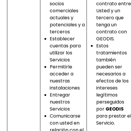
socios
contrato entre
comerciales
Usted y un
actuales y
tercero que
potenciales y a
tenga un
terceros
contrato con
Establecer
GEODIS.
cuentas para
Estos
utilizar los
tratamientos
Servicios
también
Permitirle
pueden ser
acceder a
necesarios a
nuestras
efectos de los
instalaciones
intereses
Entregar
legítimos
nuestros
perseguidos
Servicios
por
GEODIS
Comunicarse
para prestar e
con usted en
Servicio.
relación con el