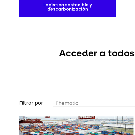
Logística sostenible y
descarbonización
Acceder a todos l
temática
Filtrar por
del
artículo