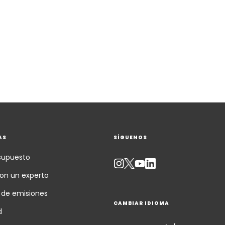
AS
SÍGUENOS
esupuesto
on un experto
 de emisiones
CAMBIAR IDIOMA
d