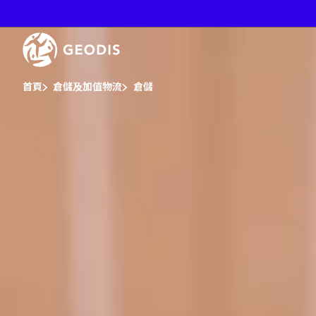
跳
至
主
Video
要
Player
內
容
You are here :
首頁
倉儲及加值物流
倉儲