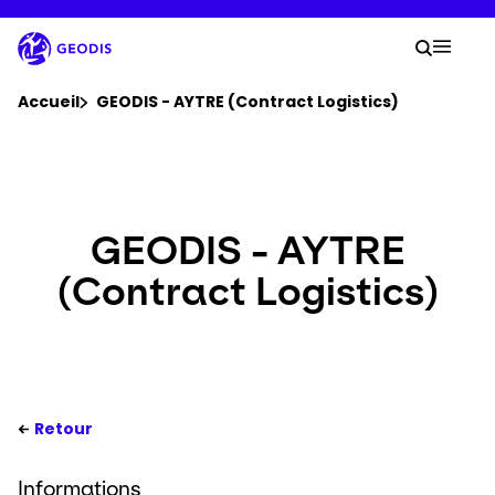
Aller
au
Votre
contenu
Lancer 
Menu 
principal
Vous êtes ici :
Accueil
GEODIS - AYTRE (Contract Logistics)
Groupe
Newsroom
GEODIS - AYTRE
(Contract Logistics)
Carrière
Localisations
Se connecter​
Retour
Informations