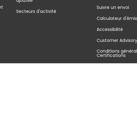
ajoutée
et
Suivre un envoi
Secteurs d'activité
Calculateur d'émis
Accessibilité
é
Customer Advisor
Conditions général
Certifications
FAQ
Plan du site
Gestion des cookies
Politique de confidentialité
Mentions légales
Conditions g