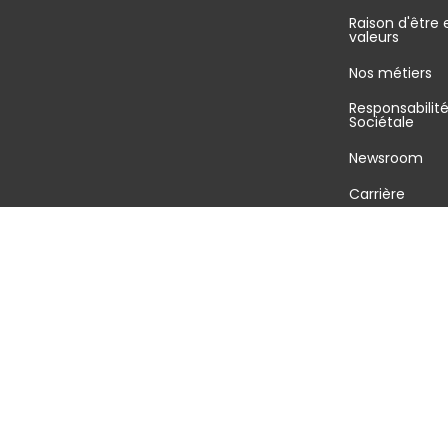
Raison d'être 
valeurs
Nos métiers
Responsabilit
Sociétale
Newsroom
Carrière
©2026 GEODIS tous droits réservés