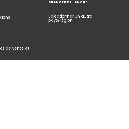
CHANGER DE LANGUE
Sélectionner un autre
sions
pays/région
y
es de vente et
énérales d'utilisation
Signaler une vulnérabilité