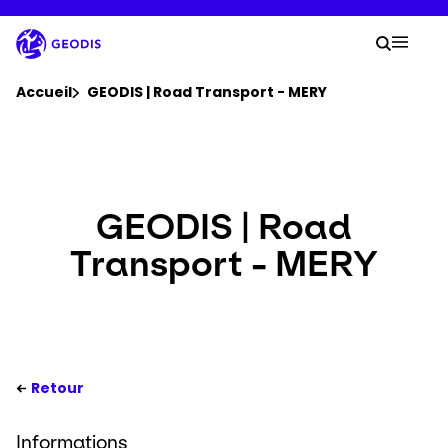
Aller
au
Votre
contenu
Lancer 
Menu 
principal
Vous êtes ici :
Accueil
GEODIS | Road Transport - MERY
Groupe
Newsroom
GEODIS | Road
Transport - MERY
Carrière
Localisations
Se connecter​
Retour
Informations