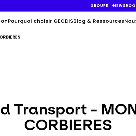
GROUPE
NEWSRO
ion
Pourquoi choisir GEODIS
Blog & Ressources
Nou
CORBIERES
ad Transport - M
CORBIERES