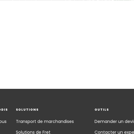
ODIS
SOLUTIONS
OUTILS
ous
Transport de marchandises
Demander un devi
Solutions de Fret
Contacter un expe