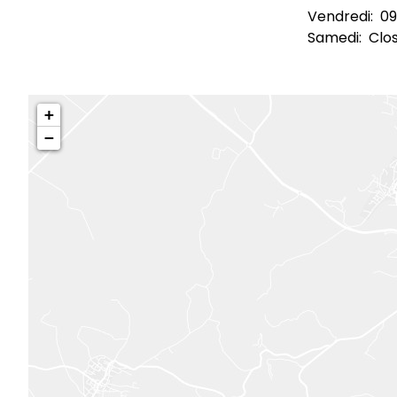
Vendredi:
09
Samedi:
Clo
+
−