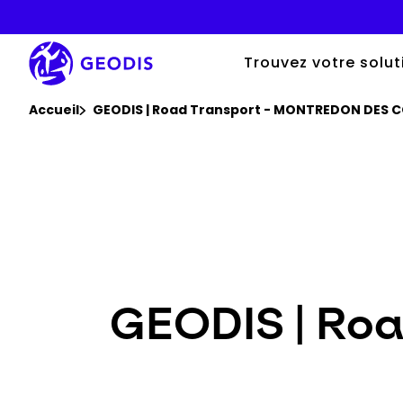
Aller
au
contenu
principal
Trouvez votre solut
Vous êtes ici :
Accueil
GEODIS | Road Transport - MONTREDON DES 
GEODIS | Ro