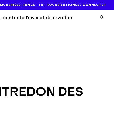
OM
CARRIÈRE
FRANCE - FR
LOCALISATIONS
SE CONNECTER​
Vo
s contacter
Devis et réservation
Lance
ONTREDON DES