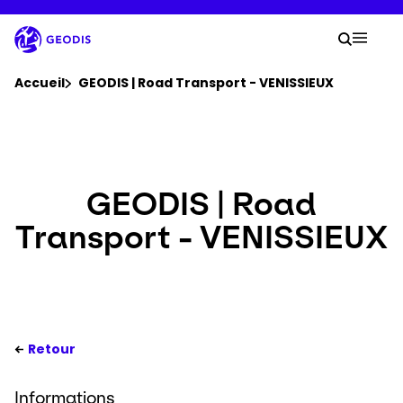
Aller
au
Votre
contenu
Lancer 
Menu 
principal
Vous êtes ici :
Accueil
GEODIS | Road Transport - VENISSIEUX
Groupe
Newsroom
GEODIS | Road
Transport - VENISSIEUX
Carrière
Localisations
Se connecter​
Retour
Informations