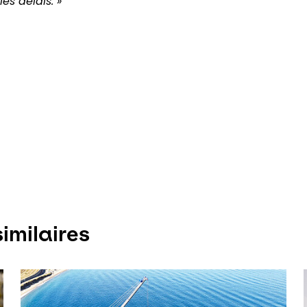
s délais. »
imilaires