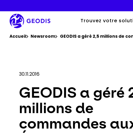
Aller
au
contenu
principal
Trouvez votre solut
Vous êtes ici :
Accueil
Newsroom
GEODIS a géré 2,5 millions de c
30.11.2016
GEODIS a géré 2
millions de
commandes au