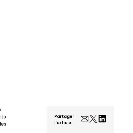
é
nts
Partager
l'article:
les