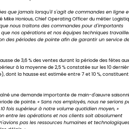
es que jamais lorsqu'il s'agit de commandes en ligne e
ré Mike Honious, Chief Operating Officer du métier Logisti
sque nous traitons des commandes pour d'importants
if que nos opérations et nos équipes techniques travaille
n des périodes de pointe afin de garantir un service d
hausse de 3,6 % des ventes durant la période des fêtes au
érieur à la moyenne de 2,5 % constatée sur les 10 derniè
, dont la hausse est estimée entre 7 et 10 %, constituent
raîné une demande importante de main-d'œuvre saisonn
ériode de pointe.
« Sans nos employés, nous ne serions p
 fois supérieur à notre volume quotidien moyen, »
on entre les opérations et nos clients soit absolument
s n'avions pas les ressources humaines et technologique