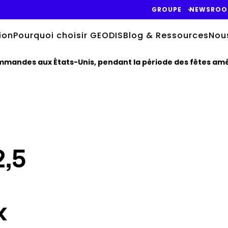
GROUPE
NEWSRO
ion
Pourquoi choisir GEODIS
Blog & Ressources
Nou
ommandes aux États-Unis, pendant la période des fêtes am
Keepeek
,5
x