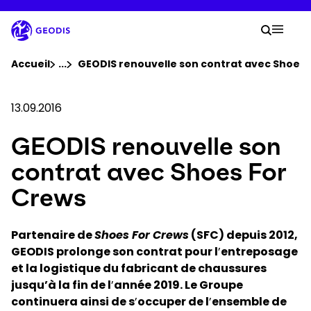
Aller
au
Votre
contenu
Lancer 
Menu 
principal
Vous êtes ici :
Accueil
...
Voir tous les éléments du fil d'ariane
GEODIS renouvelle son contrat avec Shoes 
Groupe
13.09.2016
GEODIS renouvelle son
Newsroom
contrat avec Shoes For
Carrière
Crews
Localisations
Partenaire de
Shoes For Crews
(SFC) depuis 2012,
GEODIS prolonge son contrat pour l
’
entreposage
et la logistique du fabricant de chaussures
Se connecter​
jusqu’à la fin de l
’
année 2019. Le Groupe
continuera ainsi de s
’
occuper de l
’
ensemble de