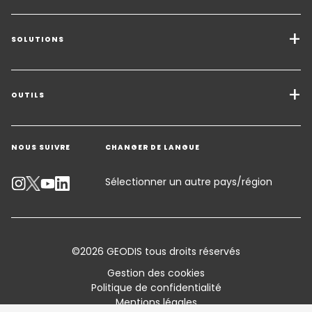
SOLUTIONS
Transport de marchandises
Solutions de Fret
OUTILS
Demander un devis
Entreposage - Logistique à valeur ajoutée
NOUS SUIVRE
CHANGER DE LANGUE
Contacter un expert
Secteurs d'activité
Service Client
Sélectionner un autre pays/région
Suivre un envoi
Calculateur d'émissions
©2026 GEODIS tous droits réservés
Accessibilité
Gestion des cookies
Politique de confidentialité
Customer Advisory
Mentions légales