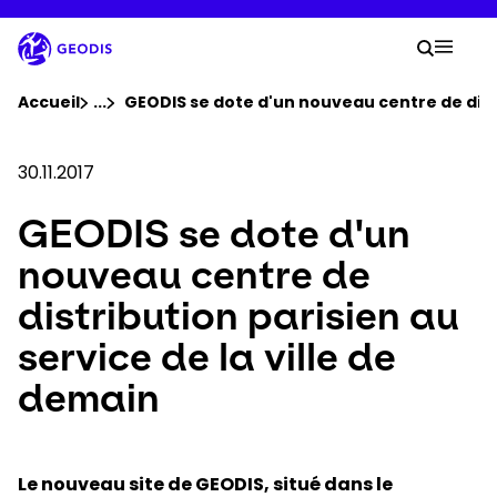
Aller
au
Votre
contenu
Lancer 
Menu 
principal
Vous êtes ici :
Accueil
...
Voir tous les éléments du fil d'ariane
GEODIS se dote d'un nouveau centre de distr
Groupe
30.11.2017
GEODIS se dote d'un
Newsroom
nouveau centre de
Carrière
distribution parisien au
service de la ville de
Localisations
demain
Se connecter​
Le nouveau site de GEODIS, situé dans le