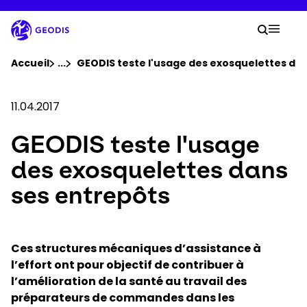
Aller
au
Votre
contenu
Lancer 
Menu 
principal
Vous êtes ici :
Accueil
...
Voir tous les éléments du fil d'ariane
GEODIS teste l'usage des exosquelettes da
Groupe
11.04.2017
GEODIS teste l'usage
Newsroom
des exosquelettes dans
Carrière
ses entrepôts
Localisations
Ces structures mécaniques d’assistance à
l’effort ont pour objectif de contribuer à
Se connecter​
l’amélioration de la santé au travail des
préparateurs de commandes dans les