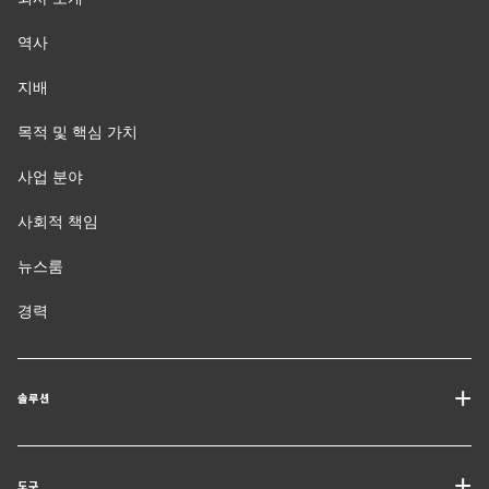
역사
지배
목적 및 핵심 가치
사업 분야
사회적 책임
뉴스룸
경력
솔루션
운송 서비스
도구
화물 솔루션