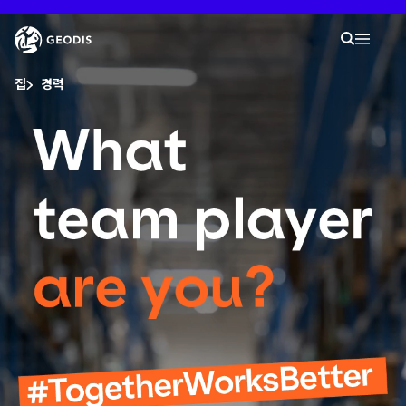
본
Video
문
검색
Player
으
검색
Mobil
로
바
당신은 여기 있습니다 :
로
집
경력
가
기
회사
뉴스룸
경력
대리점 찾기
내 작업 공간