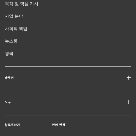
목적 및 핵심 가치
사업 분야
사회적 책임
뉴스룸
경력
솔루션
운송 서비스
도구
화물 솔루션
견적 받기
창고 및 부가가치 물류
팔로우하기
언어 변경
전문가에게 문의
버티컬