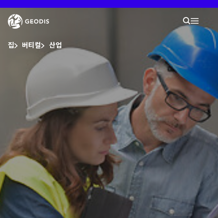
본
문
Keepeek
검색
으
검색
Mobil
로
바
당신은 여기 있습니다 :
로
집
버티컬
산업
가
기
회사
뉴스룸
경력
대리점 찾기
내 작업 공간