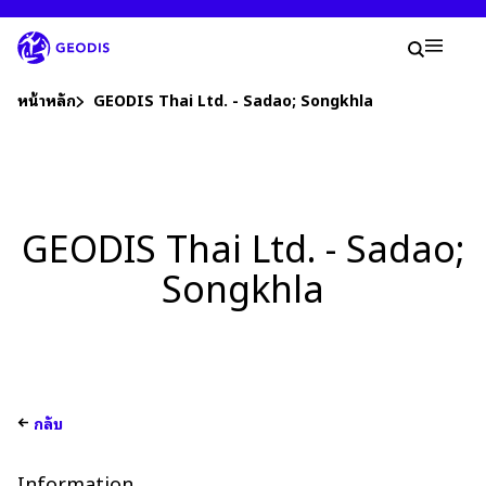
ข้าม
ไป
การค้
ที่
ค้นหา
Mobil
เนื้อหา
หลัก
You are here :
หน้าหลัก
GEODIS Thai Ltd. - Sadao; Songkhla
บริษัท
GEODIS Thai Ltd. - Sadao;
ห้องข่าว
Songkhla
อาชีพ
สถานที่
ติดตามการจัดส่ง
กลับ
Information